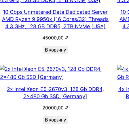
10 Gbps Unmetered Data Dedicated Server
10 
AMD Ryzen 9 9950x (16 Cores/32) Threads
AMD
4.3 GHz, 128 GB DDR5, 2TB NVMe [USA]
4.
45000,00
₽
В корзину
2x Intel Xeon E5-2670v3, 128 Gb DDR4,
4x I
2×480 Gb SSD [Germany]
R
20000,00
₽
В корзину