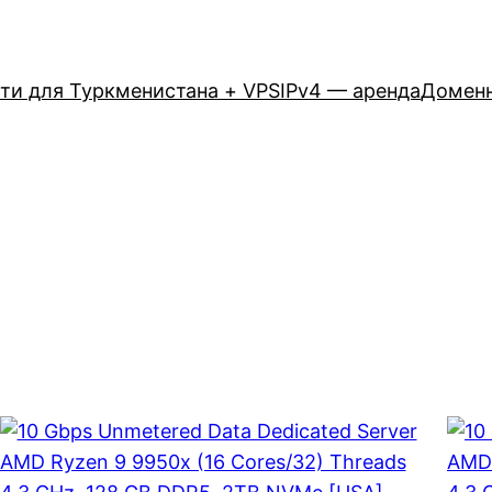
ети для Туркменистана + VPS
IPv4 — аренда
Домен