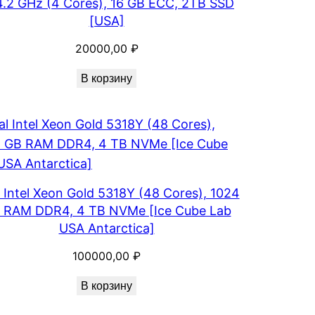
.2 GHz (4 Cores), 16 GB ECC, 2TB SSD
[USA]
20000,00
₽
В корзину
 Intel Xeon Gold 5318Y (48 Cores), 1024
 RAM DDR4, 4 TB NVMe [Ice Cube Lab
USA Antarctica]
100000,00
₽
В корзину