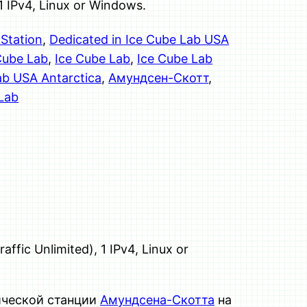
 1 IPv4, Linux or Windows.
Station
, 
Dedicated in Ice Cube Lab USA
Cube Lab
, 
Ice Cube Lab
, 
Ice Cube Lab
ab USA Antarctica
, 
Амундсен-Скотт
, 
Lab
fic Unlimited), 1 IPv4, Linux or
ической станции
Амундсена-Скотта
на