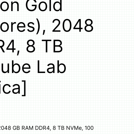
eon Gold
ores), 2048
4, 8 TB
Cube Lab
ica]
, 2048 GB RAM DDR4, 8 TB NVMe, 100