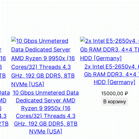
а
D
u
a
l
I
n
t
2x Intel E5-2650v4,
e
Gb RAM DDR3, 4×4 
l
HDD [Germany]
X
Data
10 Gbps Unmetered Data
15000,00
₽
e
AMD
Dedicated Server AMD
В корзину
o
6
Ryzen 9 9950x (16
n
4.3
Cores/32) Threads 4.3
G
2TB
GHz, 192 GB DDR5, 8TB
NVMe [USA]
o