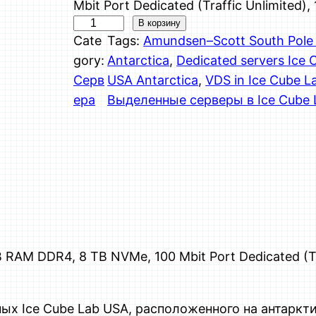
Mbit Port Dedicated (Traffic Unlimited),
К
В корзину
Cate
Tags:
Amundsen–Scott South Pole 
о
gory:
Antarctica
, 
Dedicated servers Ice 
л
Серв
USA Antarctica
, 
VDS in Ice Cube L
и
ера
Выделенные серверы в Ice Cube 
ч
е
с
т
в
о
т
о
 RAM DDR4, 8 TB NVMe, 100 Mbit Port Dedicated (Traf
в
а
р
ых Ice Cube Lab USA, расположенного на антаркт