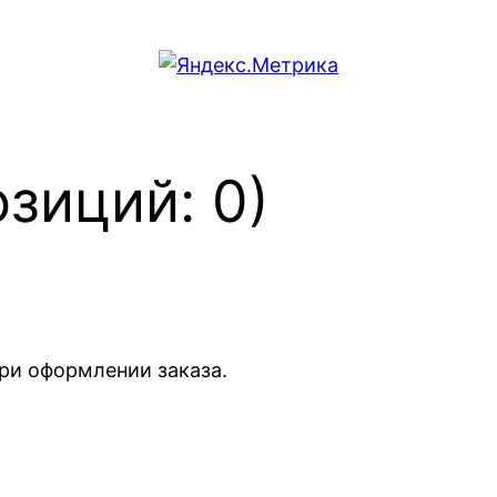
R
A
M
D
D
R
озиций: 0)
4
,
1
T
b
S
ри оформлении заказа.
S
D
[
V