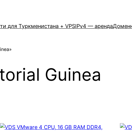
ети для Туркменистана + VPS
IPv4 — аренда
Домен
inea»
orial Guinea