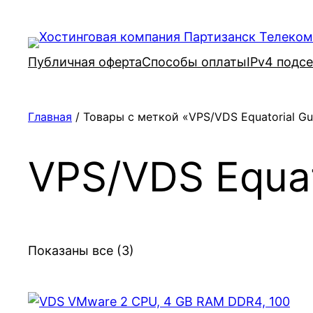
Перейти
к
содержимому
Публичная оферта
Способы оплаты
IPv4 подс
Главная
/ Товары с меткой «VPS/VDS Equatorial Gu
VPS/VDS Equat
Показаны все (3)